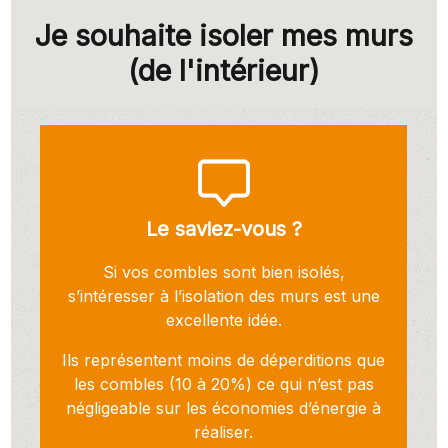
Je souhaite isoler mes murs
(de l'intérieur)
Le saviez-vous ?
Si vos combles sont bien isolés,
s’intéresser à l’isolation des murs est une
excellente idée.
Ils représentent moins de déperditions que
les combles (10 à 20%) ce qui n’est pas
négligeable sur les économies d’énergie à
réaliser.