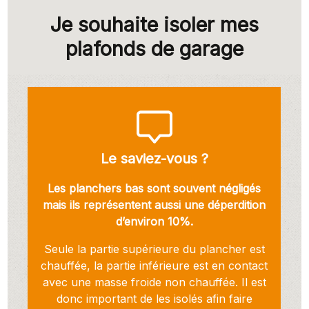
Je souhaite isoler mes
plafonds de garage
Le saviez-vous ?
Les planchers bas sont souvent négligés
mais ils représentent aussi une déperdition
d’environ 10%.
Seule la partie supérieure du plancher est
chauffée, la partie inférieure est en contact
avec une masse froide non chauffée. Il est
donc important de les isolés afin faire